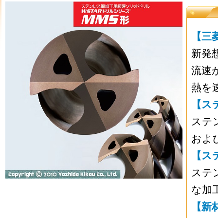
【三
新発
流速
熱を
【ス
ステ
およ
【ス
ステ
な加
【新材