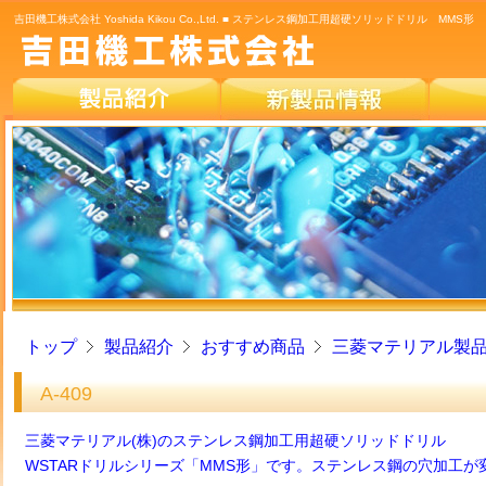
吉田機工株式会社 Yoshida Kikou Co.,Ltd. ■ ステンレス鋼加工用超硬ソリッドドリル MMS形
トップ
製品紹介
おすすめ商品
三菱マテリアル製
A-409
三菱マテリアル(株)のステンレス鋼加工用超硬ソリッドドリル
WSTARドリルシリーズ「MMS形」です。ステンレス鋼の穴加工が